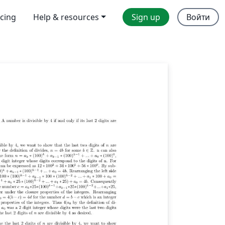
icing
Help & resources
Sign up
Войти