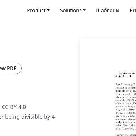
Product
Solutions
Шаблоны
Pr
ew PDF
 CC BY 4.0
r being divisible by 4