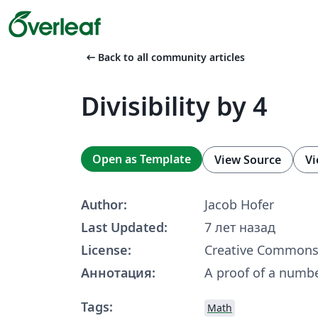
arrow_left_alt
Back to all community articles
Divisibility by 4
Open as Template
View Source
Vi
Author:
Jacob Hofer
Last Updated:
7 лет назад
License:
Creative Commons
Аннотация:
A proof of a numbe
Tags:
Math