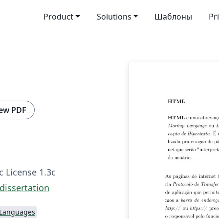
Product
Solutions
Шаблоны
Pr
ew PDF
c License 1.3c
dissertation
 Languages