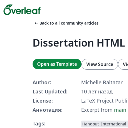
arrow_left_alt
Back to all community articles
Dissertation HTML
Open as Template
View Source
Vi
Author:
Michelle Baltazar
Last Updated:
10 лет назад
License:
LaTeX Project Publi
Аннотация:
Excerpt from
main 
Tags:
Handout
International