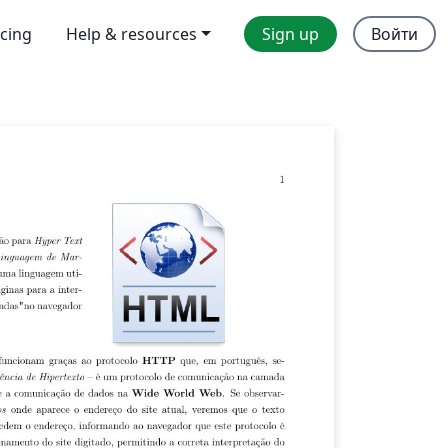
icing
Help & resources
Sign up
Войти