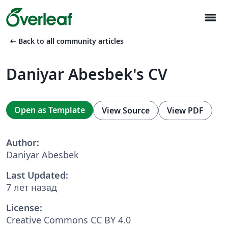
menu
arrow_left_alt
Back to all community articles
Daniyar Abesbek's CV
Open as Template
View Source
View PDF
Author:
Daniyar Abesbek
Last Updated:
7 лет назад
License:
Creative Commons CC BY 4.0