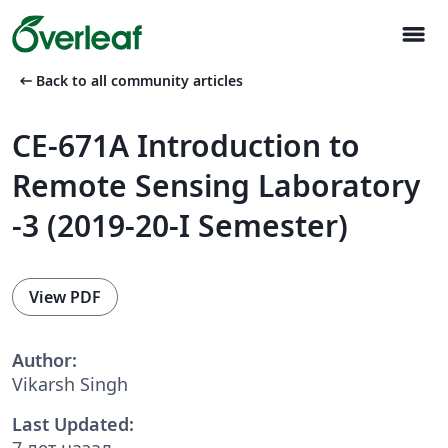
menu
arrow_left_alt
Back to all community articles
CE-671A Introduction to
Remote Sensing Laboratory
-3 (2019-20-I Semester)
View PDF
Author:
Vikarsh Singh
Last Updated:
7 лет назад