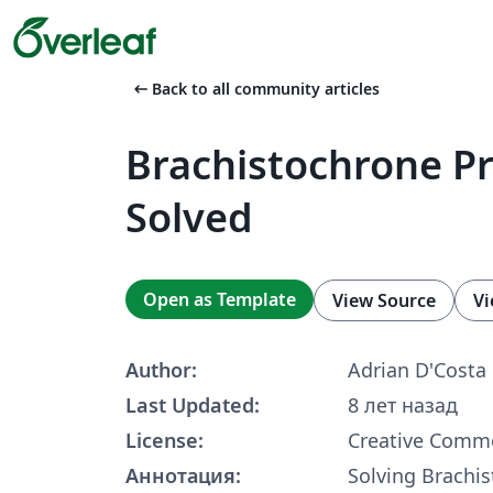
arrow_left_alt
Back to all community articles
Brachistochrone P
Solved
Open as Template
View Source
Vi
Author:
Adrian D'Costa
Last Updated:
8 лет назад
License:
Creative Commo
Аннотация:
Solving Brachi