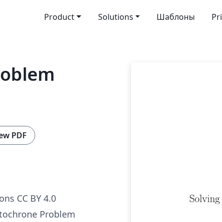
Product
Solutions
Шаблоны
Pr
roblem
ew PDF
ns CC BY 4.0
stochrone Problem