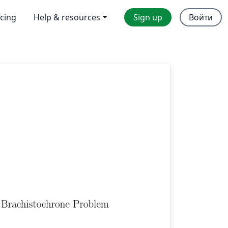
icing
Help & resources
Sign up
Войти