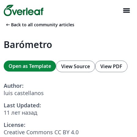
menu
arrow_left_alt
Back to all community articles
Barómetro
Open as Template
View Source
View PDF
Author:
luis castellanos
Last Updated:
11 лет назад
License:
Creative Commons CC BY 4.0