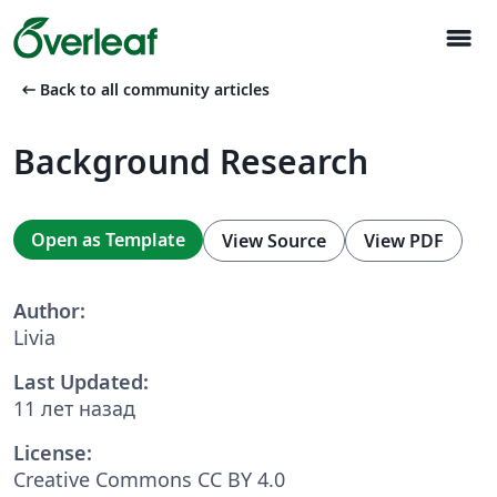
menu
arrow_left_alt
Back to all community articles
Background Research
Open as Template
View Source
View PDF
Author:
Livia
Last Updated:
11 лет назад
License:
Creative Commons CC BY 4.0