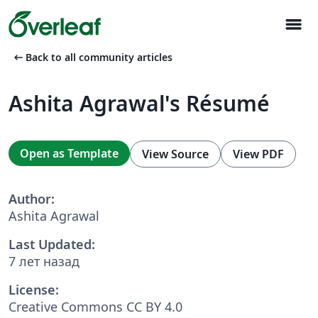
menu
arrow_left_alt
Back to all community articles
Ashita Agrawal's Résumé
Open as Template
View Source
View PDF
Author:
Ashita Agrawal
Last Updated:
7 лет назад
License:
Creative Commons CC BY 4.0