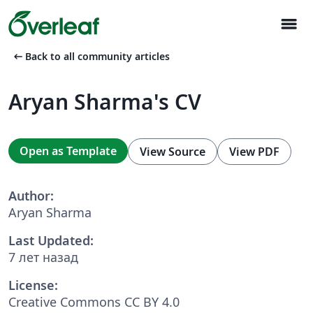
menu
arrow_left_alt
Back to all community articles
Aryan Sharma's CV
Open as Template
View Source
View PDF
Author:
Aryan Sharma
Last Updated:
7 лет назад
License:
Creative Commons CC BY 4.0