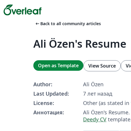
arrow_left_alt
Back to all community articles
Ali Özen's Resume
Open as Template
View Source
Vi
Author:
Ali Özen
Last Updated:
7 лет назад
License:
Other (as stated in
Аннотация:
Ali Özen's Resume.
Deedy CV
template