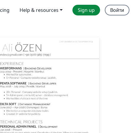
icing
Help & resources
Sign up
Войти