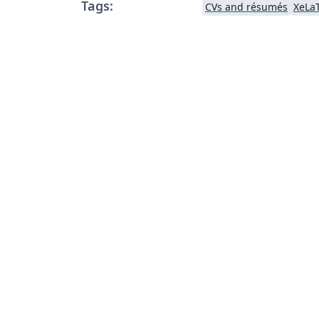
Tags:
CVs and résumés
XeLa